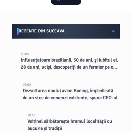
RECENTE DIN SUCEAVA
12:00
Influențatoare braziliană, 30 de ani, și iubitul ei,
28 de ani, uciși, descoperiți de un fermier pe o
margine de drum rural
09:00
Dezvoltarea noului avion Boeing, împiedicată
de un stoc de comenzi existente, spune CEO-ul
20:45
Voitinel sărbătorește hramul localității cu
bucurie și tradiții