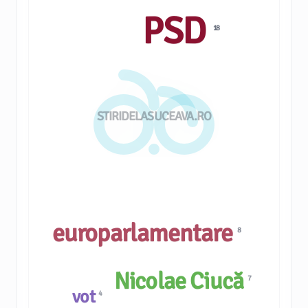
PSD
18
STIRIDELASUCEAVA.RO
europarlamentare
8
Nicolae Ciucă
7
vot
4