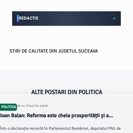
REDACTIE
STIRI DE CALITATE DIN JUDETUL SUCEAVA
ALTE POSTARI DIN POLITICA
Articol postat cu 3 luni în urmă
POLITICA
Ioan Balan: Reforma este cheia prosperității și a
standardului de viață ridicat
Într-o declarație recentă în Parlamentul României, deputatul PNL de