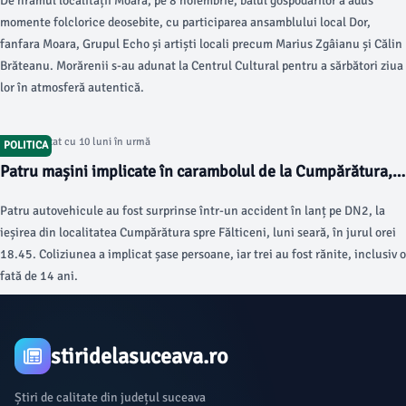
De hramul localității Moara, pe 8 noiembrie, balul gospodarilor a adus
momente folclorice deosebite, cu participarea ansamblului local Dor,
fanfara Moara, Grupul Echo și artiști locali precum Marius Zgâianu și Călin
Brăteanu. Morărenii s-au adunat la Centrul Cultural pentru a sărbători ziua
lor în atmosferă autentică.
Articol postat cu 10 luni în urmă
POLITICA
Patru mașini implicate în carambolul de la Cumpărătura,
trei răniți
Patru autovehicule au fost surprinse într-un accident în lanț pe DN2, la
ieșirea din localitatea Cumpărătura spre Fălticeni, luni seară, în jurul orei
18.45. Coliziunea a implicat șase persoane, iar trei au fost rănite, inclusiv o
fată de 14 ani.
stiridelasuceava.ro
Știri de calitate din județul suceava