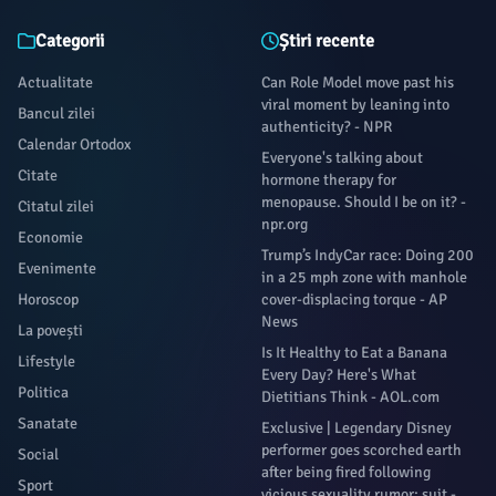
Categorii
Știri recente
Actualitate
Can Role Model move past his
viral moment by leaning into
Bancul zilei
authenticity? - NPR
Calendar Ortodox
Everyone's talking about
Citate
hormone therapy for
menopause. Should I be on it? -
Citatul zilei
npr.org
Economie
Trump’s IndyCar race: Doing 200
Evenimente
in a 25 mph zone with manhole
Horoscop
cover-displacing torque - AP
News
La povești
Is It Healthy to Eat a Banana
Lifestyle
Every Day? Here's What
Politica
Dietitians Think - AOL.com
Sanatate
Exclusive | Legendary Disney
performer goes scorched earth
Social
after being fired following
Sport
vicious sexuality rumor: suit -