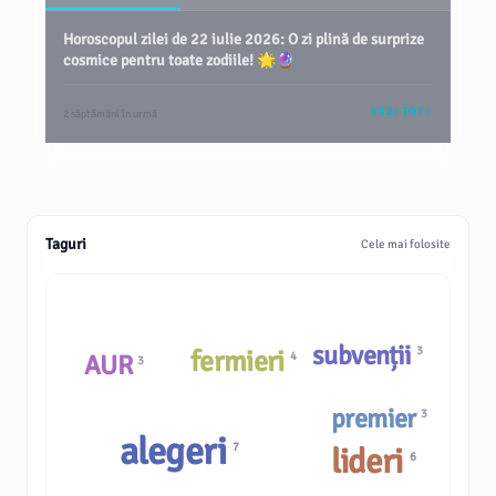
Horoscopul zilei de 22 iulie 2026: O zi plină de surprize
cosmice pentru toate zodiile! 🌟🔮
VEZI TOT
2 săptămâni în urmă
Taguri
Cele mai folosite
subvenții
3
fermieri
AUR
4
3
premier
3
alegeri
7
lideri
6