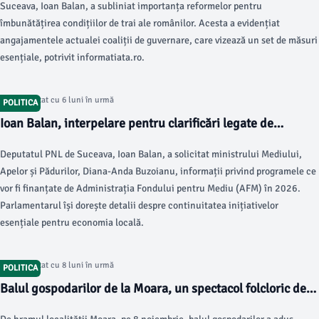
Suceava, Ioan Balan, a subliniat importanța reformelor pentru
îmbunătățirea condițiilor de trai ale românilor. Acesta a evidențiat
angajamentele actualei coaliții de guvernare, care vizează un set de măsuri
esențiale, potrivit informatiata.ro.
Articol postat cu 6 luni în urmă
POLITICA
Ioan Balan, interpelare pentru clarificări legate de
programele de mediu din 2026
Deputatul PNL de Suceava, Ioan Balan, a solicitat ministrului Mediului,
Apelor și Pădurilor, Diana-Anda Buzoianu, informații privind programele ce
vor fi finanțate de Administrația Fondului pentru Mediu (AFM) în 2026.
Parlamentarul își dorește detalii despre continuitatea inițiativelor
esențiale pentru economia locală.
Articol postat cu 8 luni în urmă
POLITICA
Balul gospodarilor de la Moara, un spectacol folcloric de
tradiție