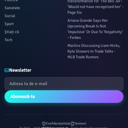
transformation for ‘The Bell Jar’:
‘Would not have recognized her’ -
Sanatate
Page Six
Social
Ariana Grande Says Her
Sport
Upcoming Break Is Not
Știați că
‘Impulsive’ Or Due To ‘Negativity’
- Forbes
Tech
Marlins Discussing Liam Hicks,
Kyle Stowers In Trade Talks -
MLB Trade Rumors
Newsletter
Abonează-te
Confidențialitate
Termeni