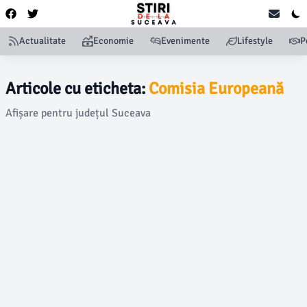
Actualitate
Economie
Evenimente
Lifestyle
P
Articole cu eticheta:
Comisia Europeană
Afișare pentru județul Suceava