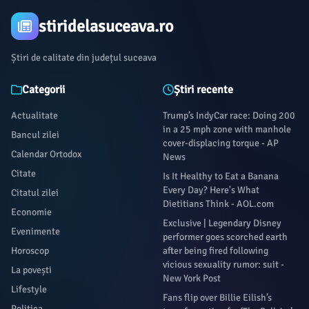
stiridelasuceava.ro
Știri de calitate din județul suceava
Categorii
Știri recente
Actualitate
Trump’s IndyCar race: Doing 200
in a 25 mph zone with manhole
Bancul zilei
cover-displacing torque - AP
Calendar Ortodox
News
Citate
Is It Healthy to Eat a Banana
Every Day? Here's What
Citatul zilei
Dietitians Think - AOL.com
Economie
Exclusive | Legendary Disney
Evenimente
performer goes scorched earth
Horoscop
after being fired following
vicious sexuality rumor: suit -
La povești
New York Post
Lifestyle
Fans flip over Billie Eilish’s
Politica