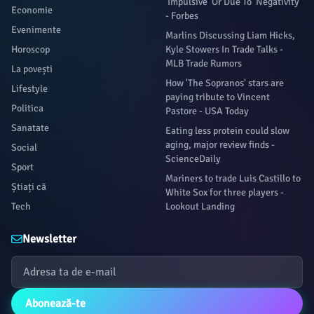
‘Impulsive’ Or Due To ‘Negativity’
Economie
- Forbes
Evenimente
Marlins Discussing Liam Hicks,
Horoscop
Kyle Stowers In Trade Talks -
MLB Trade Rumors
La povești
How 'The Sopranos' stars are
Lifestyle
paying tribute to Vincent
Politica
Pastore - USA Today
Sanatate
Eating less protein could slow
aging, major review finds -
Social
ScienceDaily
Sport
Mariners to trade Luis Castillo to
Știați că
White Sox for three players -
Tech
Lookout Landing
Newsletter
Abonează-te