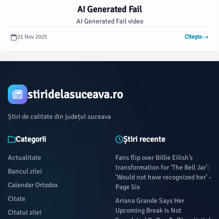
AI Generated Fail
AI Generated Fail video
21 Nov 2025
Citește
stiridelasuceava.ro
Știri de calitate din județul suceava
Categorii
Știri recente
Actualitate
Fans flip over Billie Eilish’s
transformation for ‘The Bell Jar’:
Bancul zilei
‘Would not have recognized her’ -
Calendar Ortodox
Page Six
Citate
Ariana Grande Says Her
Upcoming Break Is Not
Citatul zilei