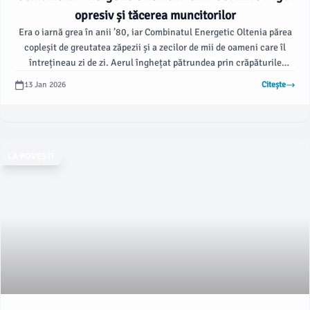
opresiv și tăcerea muncitorilor
Era o iarnă grea în anii ’80, iar Combinatul Energetic Oltenia părea
copleșit de greutatea zăpezii și a zecilor de mii de oameni care îl
întrețineau zi de zi. Aerul înghețat pătrundea prin crăpăturile
fostelor hale acoperite cu tablă subțire, iar muncitorii își împărțeau
13 Jan 2026
Citește
căciulile tocite și hainele groase primite cu greu pe rație, în timp ce
aburul instalațiilor se ridica lent spre tavanul înalt și cenușiu.
LA POVEȘTI