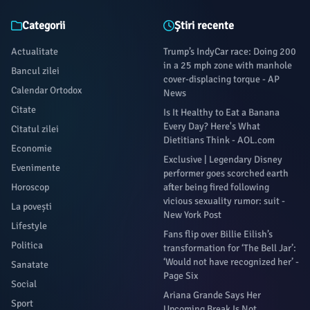
Categorii
Știri recente
Actualitate
Trump’s IndyCar race: Doing 200
in a 25 mph zone with manhole
Bancul zilei
cover-displacing torque - AP
Calendar Ortodox
News
Citate
Is It Healthy to Eat a Banana
Every Day? Here's What
Citatul zilei
Dietitians Think - AOL.com
Economie
Exclusive | Legendary Disney
Evenimente
performer goes scorched earth
Horoscop
after being fired following
vicious sexuality rumor: suit -
La povești
New York Post
Lifestyle
Fans flip over Billie Eilish’s
Politica
transformation for ‘The Bell Jar’:
‘Would not have recognized her’ -
Sanatate
Page Six
Social
Ariana Grande Says Her
Sport
Upcoming Break Is Not