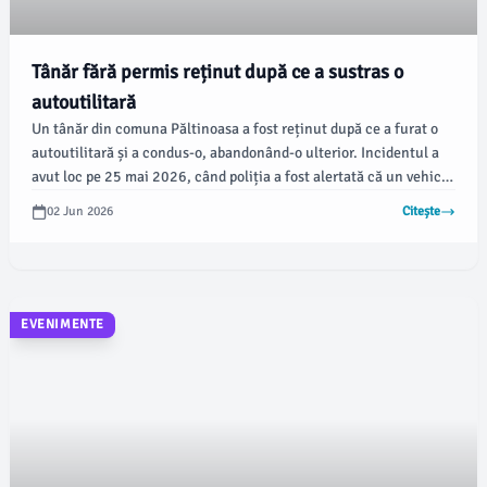
Tânăr fără permis reținut după ce a sustras o
autoutilitară
Un tânăr din comuna Păltinoasa a fost reținut după ce a furat o
autoutilitară și a condus-o, abandonând-o ulterior. Incidentul a
avut loc pe 25 mai 2026, când poliția a fost alertată că un vehicul
a fost sustras din curtea unei firme din Poiana Stampei, iar
02 Jun 2026
Citește
cercetările au scos la iveală detalii surprinzătoare.
EVENIMENTE