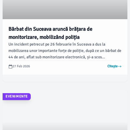
Bărbat din Suceava aruncă brățara de
monitorizare, mobilizând poliția
Un incident petrecut pe 26 februarie în Suceava a dus la
mobilizarea unor importante forțe de poliție, după ce un bărbat de
44 de ani, aflat sub monitorizare electronică, și-a scos
dispozitivul și l-a aruncat pe geam. Potrivit informatiata.ro, acest
27 Feb 2026
Citește
incident vizează o situație legată de o femeie de 46 de ani, care
beneficiază de un ordin de protecție.
EVENIMENTE