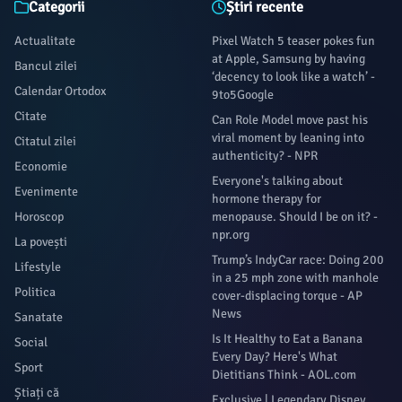
Categorii
Știri recente
Actualitate
Pixel Watch 5 teaser pokes fun
at Apple, Samsung by having
Bancul zilei
‘decency to look like a watch’ -
Calendar Ortodox
9to5Google
Citate
Can Role Model move past his
viral moment by leaning into
Citatul zilei
authenticity? - NPR
Economie
Everyone's talking about
Evenimente
hormone therapy for
Horoscop
menopause. Should I be on it? -
npr.org
La povești
Trump’s IndyCar race: Doing 200
Lifestyle
in a 25 mph zone with manhole
Politica
cover-displacing torque - AP
News
Sanatate
Is It Healthy to Eat a Banana
Social
Every Day? Here's What
Sport
Dietitians Think - AOL.com
Știați că
Exclusive | Legendary Disney