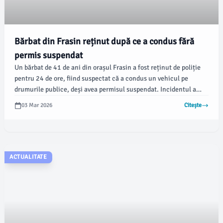
Bărbat din Frasin reținut după ce a condus fără
permis suspendat
Un bărbat de 41 de ani din orașul Frasin a fost reținut de poliție
pentru 24 de ore, fiind suspectat că a condus un vehicul pe
drumurile publice, deși avea permisul suspendat. Incidentul a
avut loc pe 24 februarie 2026, pe drumul județean DJ 177A,
03 Mar 2026
Citește
conform informațiilor oferite de informatiata.ro.
ACTUALITATE