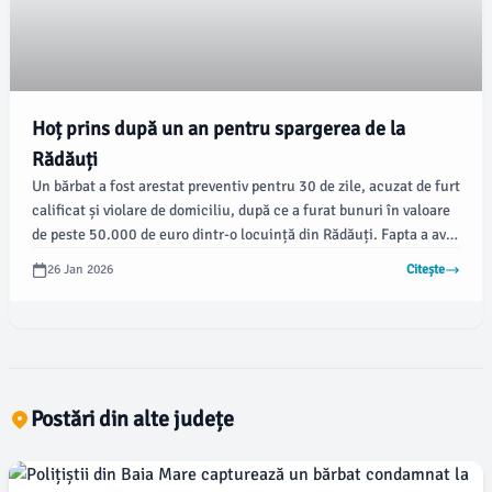
Hoț prins după un an pentru spargerea de la
Rădăuți
Un bărbat a fost arestat preventiv pentru 30 de zile, acuzat de furt
calificat și violare de domiciliu, după ce a furat bunuri în valoare
de peste 50.000 de euro dintr-o locuință din Rădăuți. Fapta a avut
loc în noaptea de 1 spre 2 ianuarie 2025, iar polițiștii au reușit
26 Jan 2026
Citește
să-l identifice și să-l prindă după un an de cercetări.
Postări din alte județe