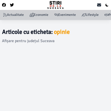
Actualitate
Economie
Evenimente
Lifestyle
P
Articole cu eticheta:
opinie
Afișare pentru județul Suceava