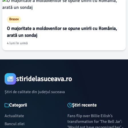
Brasov
O majoritate a moldovenilor se opune unirii cu România,
arată un sondaj
4 luni în urmă
stiridelasuceava.ro
Știri de calitate din județul suceava
Categorii
Știri recente
Actualitate
Fans flip over Billie Eilish’s
transformation for ‘The Bell Jar’:
Bancul zilei
‘Would not have recognized her’ -