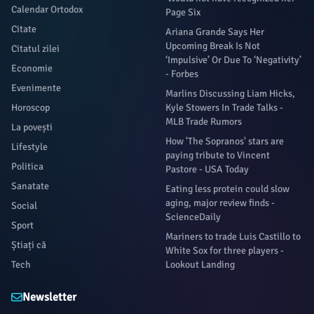
Calendar Ortodox
Page Six
Citate
Ariana Grande Says Her
Upcoming Break Is Not
Citatul zilei
‘Impulsive’ Or Due To ‘Negativity’
Economie
- Forbes
Evenimente
Marlins Discussing Liam Hicks,
Horoscop
Kyle Stowers In Trade Talks -
MLB Trade Rumors
La povești
How 'The Sopranos' stars are
Lifestyle
paying tribute to Vincent
Politica
Pastore - USA Today
Sanatate
Eating less protein could slow
aging, major review finds -
Social
ScienceDaily
Sport
Mariners to trade Luis Castillo to
Știați că
White Sox for three players -
Tech
Lookout Landing
Newsletter