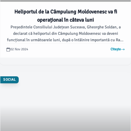
Heliportul de la Câmpulung Moldovenesc va fi
operațional în câteva luni
Președintele Consiliului Județean Suceava, Gheorghe Soldan, a
declarat că heliportul din Câmpulung Moldovenesc va deveni
funcțional în următoarele luni, după o întâlnire importantă cu Raed
Arafat, secretar de stat în Ministerul Afacerilor Interne și șef al
02 Nov 2024
Citește
Departamentului pentru Situații de Urgență. Soldan a confirmat că
lucrările de amenajare a heliportului sunt finalizate în proporție de
peste 90%.
SOCIAL