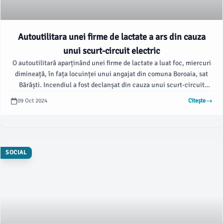
Autoutilitara unei firme de lactate a ars din cauza
unui scurt-circuit electric
O autoutilitară aparținând unei firme de lactate a luat foc, miercuri
dimineață, în fața locuinței unui angajat din comuna Boroaia, sat
Bărăști. Incendiul a fost declanșat din cauza unui scurt-circuit
electric, la 14 ore după ce vehiculul a fost parcat în acel loc.
09 Oct 2024
Citește
SOCIAL