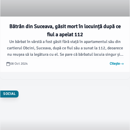
Bătrân din Suceava, găsit mort în locuință după ce
fiul a apelat 112
Un bărbat în vârstă a fost găsit fără viață în apartamentul său din
cartierul Obcini, Suceava, după ce fiul său a sunat la 112, deoarece
nu reușea să ia legătura cu el. Se pare că bărbatul locuia singur și a
avut o discuție telefonică cu fiul său duminică, în care a menționat
08 Oct 2024
Citește
că se simte rău și vrea să se prezinte la spital pentru investigații
medicale.
SOCIAL