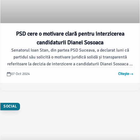
PSD cere o motivare clară pentru interzicerea
candidaturii Dianei Sosoaca
Senatorul Ioan Stan, din partea PSD Suceava, a declarat luni că
partidul său solicită o motivare juridică solidă și transparentă
referitoare la decizia de interzicere a candidaturii Dianei Sosoaca la
alegerile prezidențiale. Stan a subliniat că un principiu democratic
07 Oct 2024
Citește
fundamental este dreptul de a alege și de a fi ales, iar Curtea
Constituțională a României (CCR) ar trebui să fie un apărător al
acestor drepturi, nu un obstacol în exercitarea lor.
SOCIAL