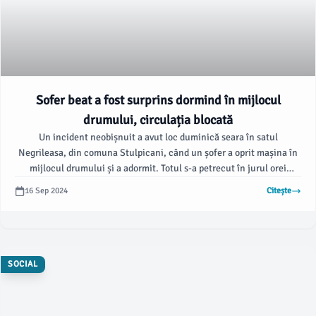
Sofer beat a fost surprins dormind în mijlocul
drumului, circulația blocată
Un incident neobișnuit a avut loc duminică seara în satul
Negrileasa, din comuna Stulpicani, când un șofer a oprit mașina în
mijlocul drumului și a adormit. Totul s-a petrecut în jurul orei
19:30, în timp ce polițiștii efecţuau patrularea pe drumul DC31, în
16 Sep 2024
Citește
localitatea menționată.
SOCIAL