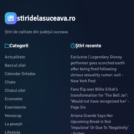
stiridelasuceava.ro
Știri de calitate din județul suceava
Categorii
Știri recente
Actualitate
Exclusive | Legendary Disney
performer goes scorched earth
Bancul zilei
after being fired following
Calendar Ortodox
vicious sexuality rumor: suit -
New York Post
Citate
Fans flip over Billie Eilish’s
Citatul zilei
transformation for ‘The Bell Jar’:
Economie
‘Would not have recognized her’ -
Evenimente
Page Six
Horoscop
Ariana Grande Says Her
Upcoming Break Is Not
La povești
‘Impulsive’ Or Due To ‘Negativity’
Lifestyle
- Forbes