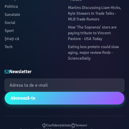
Politica
Marlins Discussing Liam Hicks,
Kyle Stowers In Trade Talks -
Sanatate
MLB Trade Rumors
Social
How 'The Sopranos' stars are
Sport
paying tribute to Vincent
Știați că
Pastore - USA Today
Tech
Eating less protein could slow
aging, major review finds -
ScienceDaily
Newsletter
Abonează-te
Confidențialitate
Termeni