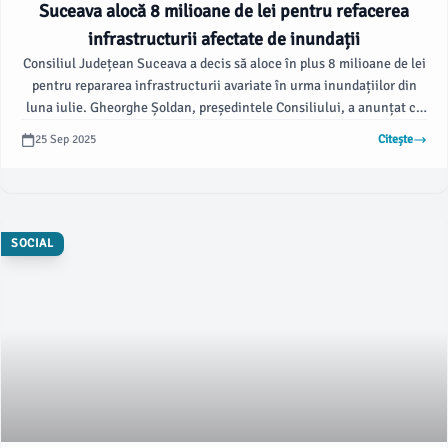
Suceava alocă 8 milioane de lei pentru refacerea
infrastructurii afectate de inundații
Consiliul Județean Suceava a decis să aloce în plus 8 milioane de lei
pentru repararea infrastructurii avariate în urma inundațiilor din
luna iulie. Gheorghe Șoldan, președintele Consiliului, a anunțat că
suma include aproape 7,7 milioane de lei din Fondul de rezervă
25 Sep 2025
Citește
bugetară, destinată drumurilor, podurilor și podețelor distruse.
SOCIAL