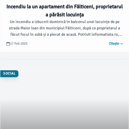
Incendiu la un apartament din Fălticeni, proprietarul
a părăsit locuința
Un incendiu a izbucnit duminică în balconul unei locuințe de pe
strada Maior Ioan din municipiul Fălticeni, după ce proprietarul a
făcut focul în sobă și a plecat de acasă. Potrivit informatiata.ro,
incendiul a fost semnalat la ora 15:38 prin apel la numărul de
17 Feb 2025
Citește
urgență 112.
SOCIAL