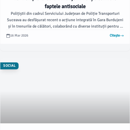
faptele antisociale
Polițiștii din cadrul Serviciului Județean de Poliție Transporturi
Suceava au desfășurat recent o acțiune integrată în Gara Burdujeni
și în trenurile de călători, colaborând cu diverse instituții pentru a
menține ordinea publică. Acțiunea a vizat prevenirea faptelor
16 Mar 2026
Citește
antisociale și reducerea accidentelor rutiere în județul Suceava,
conform informatiata.ro.
SOCIAL