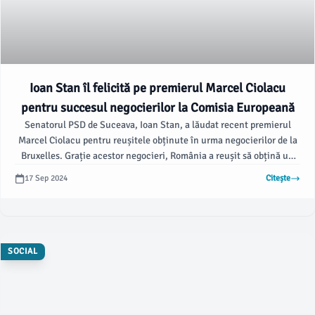
Ioan Stan îl felicită pe premierul Marcel Ciolacu
pentru succesul negocierilor la Comisia Europeană
Senatorul PSD de Suceava, Ioan Stan, a lăudat recent premierul
Marcel Ciolacu pentru reușitele obținute în urma negocierilor de la
Bruxelles. Grație acestor negocieri, România a reușit să obțină un
portofoliu semnificativ în noua Comisie Europeană, iar Roxana
17 Sep 2024
Citește
Mânzatu va ocupa funcția de președinte al Comisiei pentru Oameni,
Competențe și Pregătire.
SOCIAL