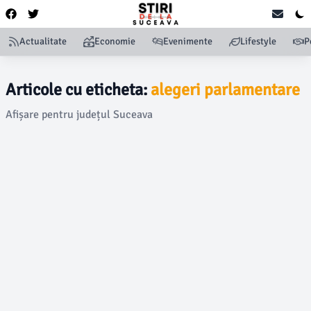
Actualitate
Economie
Evenimente
Lifestyle
P
Articole cu eticheta:
alegeri parlamentare
Afișare pentru județul Suceava