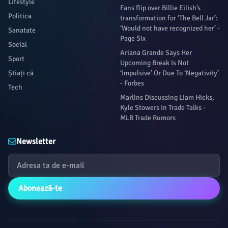
Lifestyle
Fans flip over Billie Eilish’s
Politica
transformation for ‘The Bell Jar’:
‘Would not have recognized her’ -
Sanatate
Page Six
Social
Ariana Grande Says Her
Sport
Upcoming Break Is Not
Știați că
‘Impulsive’ Or Due To ‘Negativity’
- Forbes
Tech
Marlins Discussing Liam Hicks,
Kyle Stowers In Trade Talks -
MLB Trade Rumors
Newsletter
Abonează-te