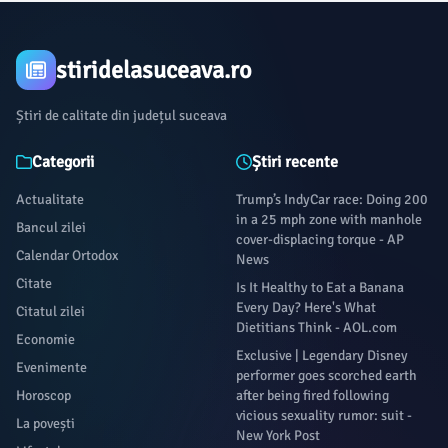
stiridelasuceava.ro
Știri de calitate din județul suceava
Categorii
Știri recente
Actualitate
Trump’s IndyCar race: Doing 200
in a 25 mph zone with manhole
Bancul zilei
cover-displacing torque - AP
Calendar Ortodox
News
Citate
Is It Healthy to Eat a Banana
Every Day? Here's What
Citatul zilei
Dietitians Think - AOL.com
Economie
Exclusive | Legendary Disney
Evenimente
performer goes scorched earth
Horoscop
after being fired following
vicious sexuality rumor: suit -
La povești
New York Post