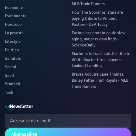
MLB Trade Rumors
Economie
How 'The Sopranos' stars are
Evenimente
paying tribute to Vincent
Horoscop
Pastore - USA Today
La povești
Eating less protein could slow
aging, major review finds -
Lifestyle
ScienceDaily
Politica
Mariners to trade Luis Castillo to
Sanatate
White Sox for three players -
Lookout Landing
Social
Braves Acquire Lane Thomas,
Sport
Bailey Falter From Royals - MLB
Știați că
Trade Rumors
Tech
Newsletter
Abonează-te