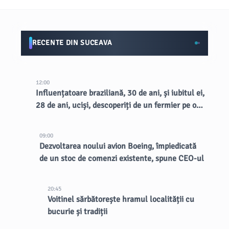
RECENTE DIN SUCEAVA
12:00
Influențatoare braziliană, 30 de ani, și iubitul ei,
28 de ani, uciși, descoperiți de un fermier pe o
margine de drum rural
09:00
Dezvoltarea noului avion Boeing, împiedicată
de un stoc de comenzi existente, spune CEO-ul
20:45
Voitinel sărbătorește hramul localității cu
bucurie și tradiții