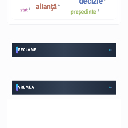
decizie
alianță
4
1
stat
președinte
2
RECLAME
VREMEA