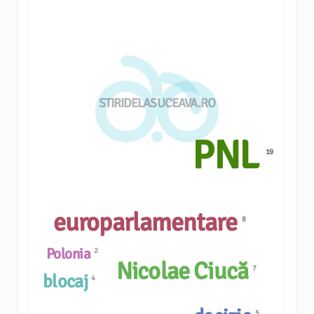
STIRIDELASUCEAVA.RO
PNL
19
europarlamentare
8
Polonia
2
Nicolae Ciucă
7
blocaj
4
5