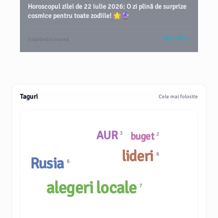
Horoscopul zilei de 22 iulie 2026: O zi plină de surprize
cosmice pentru toate zodiile! 🌟🔮
VEZI TOT
2 săptămâni în urmă
Taguri
Cele mai folosite
AUR
3
buget
2
lideri
6
Rusia
6
alegeri locale
7