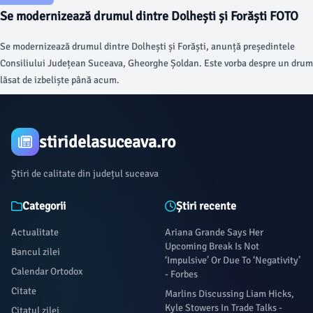
Se modernizează drumul dintre Dolhești și Forăști FOTO
Se modernizează drumul dintre Dolhești și Forăști, anunță președintele
Consiliului Județean Suceava, Gheorghe Șoldan. Este vorba despre un drum
lăsat de izbeliște până acum.
stiridelasuceava.ro
Știri de calitate din județul suceava
Categorii
Știri recente
Actualitate
Ariana Grande Says Her
Upcoming Break Is Not
Bancul zilei
‘Impulsive’ Or Due To ‘Negativity’
Calendar Ortodox
- Forbes
Citate
Marlins Discussing Liam Hicks,
Kyle Stowers In Trade Talks -
Citatul zilei