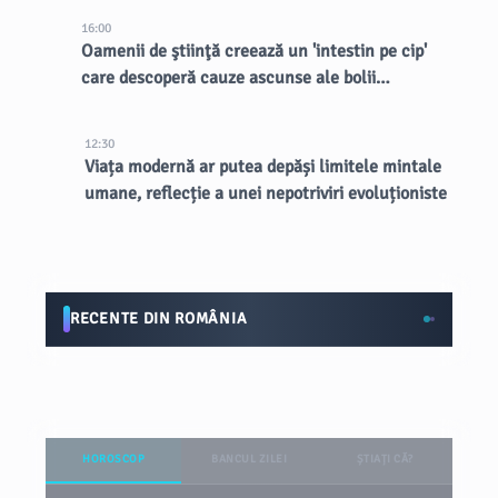
16:00
Oamenii de ştiinţă creează un 'intestin pe cip'
care descoperă cauze ascunse ale bolii
inflamatorii intestinale
12:30
Viața modernă ar putea depăși limitele mintale
umane, reflecție a unei nepotriviri evoluționiste
RECENTE DIN ROMÂNIA
HOROSCOP
BANCUL ZILEI
ȘTIAȚI CĂ?