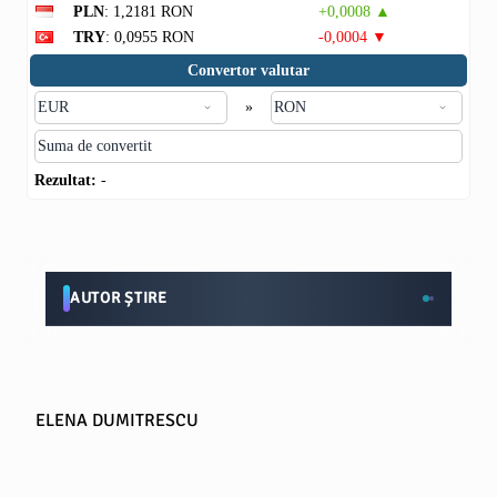
PLN
: 1,2181 RON
+0,0008 ▲
TRY
: 0,0955 RON
-0,0004 ▼
Convertor valutar
»
Rezultat:
-
AUTOR ȘTIRE
ELENA DUMITRESCU