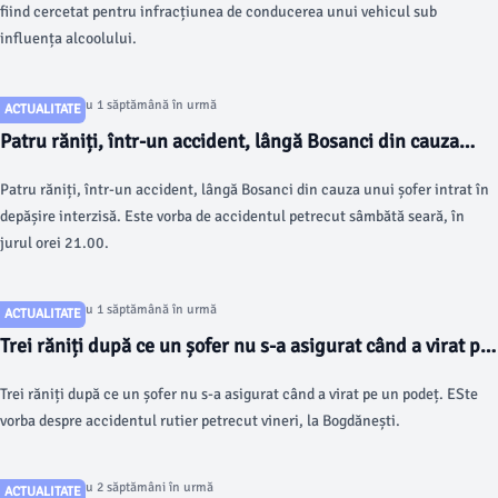
fiind cercetat pentru infracțiunea de conducerea unui vehicul sub
influența alcoolului.
Articol postat cu 1 săptămână în urmă
ACTUALITATE
Patru răniți, într-un accident, lângă Bosanci din cauza
unui șofer intrat în depășire interzisă
Patru răniți, într-un accident, lângă Bosanci din cauza unui șofer intrat în
depășire interzisă. Este vorba de accidentul petrecut sâmbătă seară, în
jurul orei 21.00.
Articol postat cu 1 săptămână în urmă
ACTUALITATE
Trei răniți după ce un șofer nu s-a asigurat când a virat pe
un podeț FOTO
Trei răniți după ce un șofer nu s-a asigurat când a virat pe un podeț. ESte
vorba despre accidentul rutier petrecut vineri, la Bogdănești.
Articol postat cu 2 săptămâni în urmă
ACTUALITATE