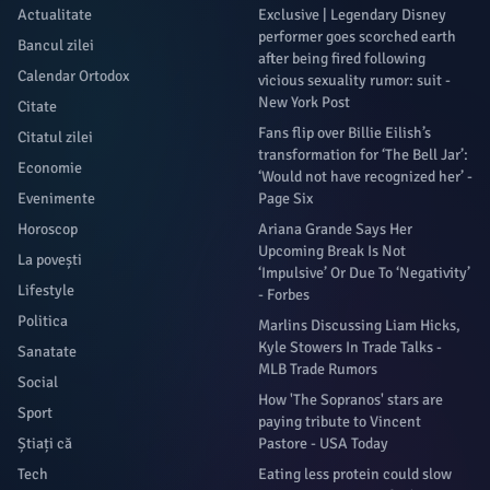
Actualitate
Exclusive | Legendary Disney
performer goes scorched earth
Bancul zilei
after being fired following
Calendar Ortodox
vicious sexuality rumor: suit -
New York Post
Citate
Fans flip over Billie Eilish’s
Citatul zilei
transformation for ‘The Bell Jar’:
Economie
‘Would not have recognized her’ -
Evenimente
Page Six
Horoscop
Ariana Grande Says Her
Upcoming Break Is Not
La povești
‘Impulsive’ Or Due To ‘Negativity’
Lifestyle
- Forbes
Politica
Marlins Discussing Liam Hicks,
Kyle Stowers In Trade Talks -
Sanatate
MLB Trade Rumors
Social
How 'The Sopranos' stars are
Sport
paying tribute to Vincent
Știați că
Pastore - USA Today
Tech
Eating less protein could slow