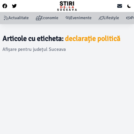
Actualitate
Economie
Evenimente
Lifestyle
P
Articole cu eticheta:
declarație politică
Afișare pentru județul Suceava