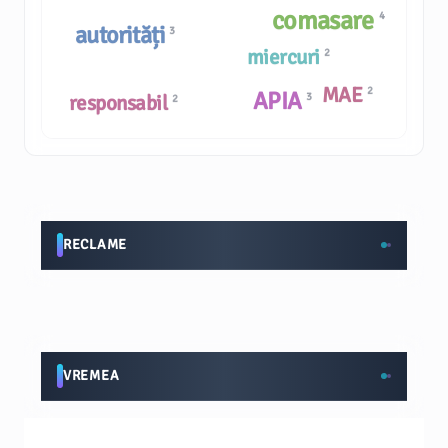
comasare
4
autorități
3
miercuri
2
MAE
2
APIA
responsabil
3
2
RECLAME
VREMEA