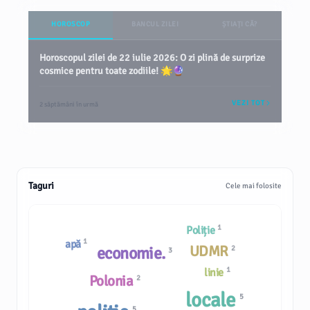
HOROSCOP
BANCUL ZILEI
ȘTIAȚI CĂ?
Horoscopul zilei de 22 iulie 2026: O zi plină de surprize
cosmice pentru toate zodiile! 🌟🔮
VEZI TOT
2 săptămâni în urmă
Taguri
Cele mai folosite
1
Poliție
1
apă
UDMR
economie.
2
3
1
linie
Polonia
2
locale
5
5