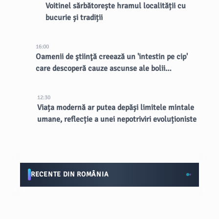
Voitinel sărbătorește hramul localității cu
bucurie și tradiții
16:00
Oamenii de ştiinţă creează un 'intestin pe cip'
care descoperă cauze ascunse ale bolii
inflamatorii intestinale
12:30
Viața modernă ar putea depăși limitele mintale
umane, reflecție a unei nepotriviri evoluționiste
RECENTE DIN ROMÂNIA