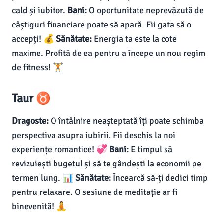
cald și iubitor.
Bani:
O oportunitate neprevăzută de
câștiguri financiare poate să apară. Fii gata să o
accepți! 💰
Sănătate:
Energia ta este la cote
maxime. Profită de ea pentru a începe un nou regim
de fitness! 🏋️
Taur ♉
Dragoste:
O întâlnire neașteptată îți poate schimba
perspectiva asupra iubirii. Fii deschis la noi
experiențe romantice! 💞
Bani:
E timpul să
revizuiești bugetul și să te gândești la economii pe
termen lung. 📊
Sănătate:
Încearcă să-ți dedici timp
pentru relaxare. O sesiune de meditație ar fi
binevenită! 🧘