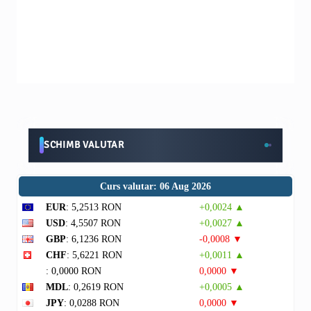
SCHIMB VALUTAR
Curs valutar: 06 Aug 2026
EUR
: 5,2513 RON
+0,0024 ▲
USD
: 4,5507 RON
+0,0027 ▲
GBP
: 6,1236 RON
-0,0008 ▼
CHF
: 5,6221 RON
+0,0011 ▲
: 0,0000 RON
0,0000 ▼
MDL
: 0,2619 RON
+0,0005 ▲
JPY
: 0,0288 RON
0,0000 ▼