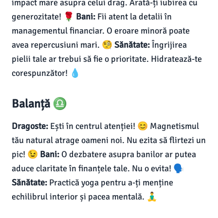
impact mare asupra celui drag. Arată-ți iubirea cu
generozitate! 🌹
Bani:
Fii atent la detalii în
managementul financiar. O eroare minoră poate
avea repercusiuni mari. 🧐
Sănătate:
Îngrijirea
pielii tale ar trebui să fie o prioritate. Hidratează-te
corespunzător! 💧
Balanță ♎
Dragoste:
Ești în centrul atenției! 😊 Magnetismul
tău natural atrage oameni noi. Nu ezita să flirtezi un
pic! 😉
Bani:
O dezbatere asupra banilor ar putea
aduce claritate în finanțele tale. Nu o evita! 🗣️
Sănătate:
Practică yoga pentru a-ți menține
echilibrul interior și pacea mentală. 🧘‍♂️