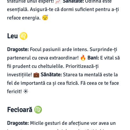
sfaturile unui expert! 📈
Sănătate:
Odihna este
esențială. Asigură-te că dormi suficient pentru a-ți
reface energia. 😴
Leu ♌
Dragoste:
Focul pasiunii arde intens. Surprinde-ți
partenerul cu ceva extraordinar! 🔥
Bani:
E vital să
fii prudent cu cheltuielile. Prioritizează-ți
investițiile! 💼
Sănătate:
Starea ta mentală este la
fel de importantă ca și cea fizică. Fă ceea ce te face
fericit! ☀️
Fecioară ♍
Dragoste:
Micile gesturi de afecțiune vor avea un