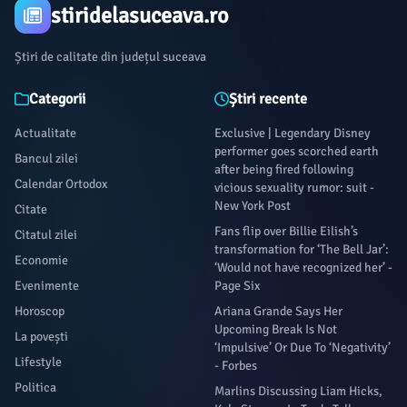
stiridelasuceava.ro
Știri de calitate din județul suceava
Categorii
Știri recente
Actualitate
Exclusive | Legendary Disney
performer goes scorched earth
Bancul zilei
after being fired following
Calendar Ortodox
vicious sexuality rumor: suit -
New York Post
Citate
Fans flip over Billie Eilish’s
Citatul zilei
transformation for ‘The Bell Jar’:
Economie
‘Would not have recognized her’ -
Evenimente
Page Six
Horoscop
Ariana Grande Says Her
Upcoming Break Is Not
La povești
‘Impulsive’ Or Due To ‘Negativity’
Lifestyle
- Forbes
Politica
Marlins Discussing Liam Hicks,