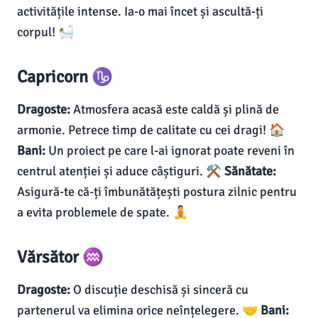
activitățile intense. Ia-o mai încet și ascultă-ți
corpul! 🛀
Capricorn ♑
Dragoste:
Atmosfera acasă este caldă și plină de
armonie. Petrece timp de calitate cu cei dragi! 🏠
Bani:
Un proiect pe care l-ai ignorat poate reveni în
centrul atenției și aduce câștiguri. ⚒️
Sănătate:
Asigură-te că-ți îmbunătățești postura zilnic pentru
a evita problemele de spate. 🧘
Vărsător ♒
Dragoste:
O discuție deschisă și sinceră cu
partenerul va elimina orice neînțelegere. 🤝
Bani: