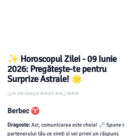
✨ Horoscopul Zilei - 09 Iunie
2026: Pregătește-te pentru
Surprize Astrale! 🌟
09 JUN 2026
6 MINUTE MIN
ADMIN
Berbec ♈
Dragoste:
Azi, comunicarea este cheia! 🗝️ Spune-i
partenerului tău ce simți și vei primi un răspuns