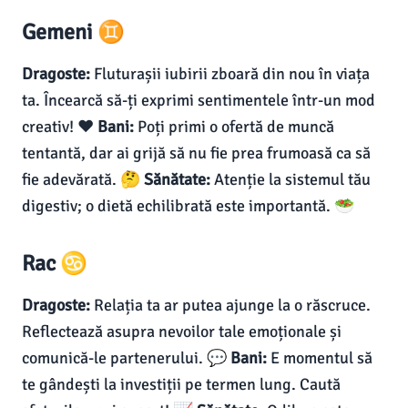
Gemeni ♊
Dragoste:
Fluturașii iubirii zboară din nou în viața
ta. Încearcă să-ți exprimi sentimentele într-un mod
creativ! ❤️
Bani:
Poți primi o ofertă de muncă
tentantă, dar ai grijă să nu fie prea frumoasă ca să
fie adevărată. 🤔
Sănătate:
Atenție la sistemul tău
digestiv; o dietă echilibrată este importantă. 🥗
Rac ♋
Dragoste:
Relația ta ar putea ajunge la o răscruce.
Reflectează asupra nevoilor tale emoționale și
comunică-le partenerului. 💬
Bani:
E momentul să
te gândești la investiții pe termen lung. Caută