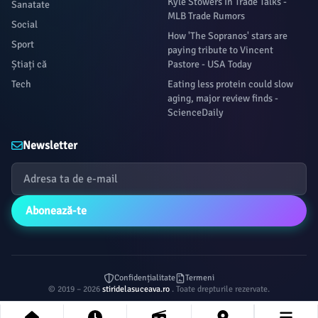
Kyle Stowers In Trade Talks -
Sanatate
MLB Trade Rumors
Social
How 'The Sopranos' stars are
Sport
paying tribute to Vincent
Știați că
Pastore - USA Today
Tech
Eating less protein could slow
aging, major review finds -
ScienceDaily
Newsletter
Abonează-te
Confidențialitate
Termeni
© 2019 – 2026
stiridelasuceava.ro
. Toate drepturile rezervate.