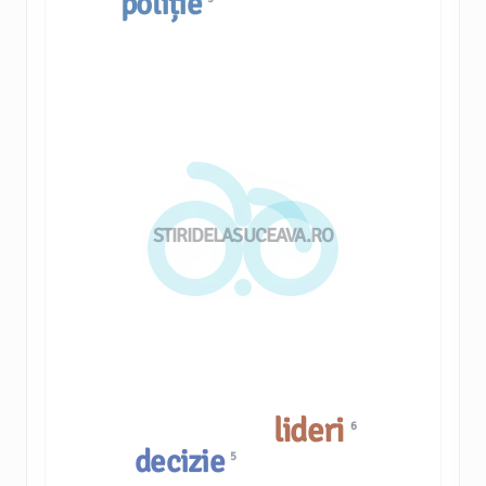
poliție
STIRIDELASUCEAVA.RO
lideri
6
decizie
5