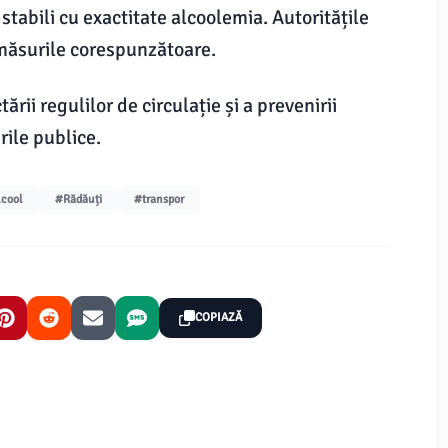
stabili cu exactitate alcoolemia. Autoritățile
 măsurile corespunzătoare.
rii regulilor de circulație și a prevenirii
rile publice.
lcool
#Rădăuți
#transpor
COPIAZĂ