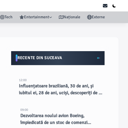
Tech
Entertainment
Naționale
Externe
RECENTE DIN SUCEAVA
12:00
Influențatoare braziliană, 30 de ani, și
iubitul ei, 28 de ani, uciși, descoperiți de un
fermier pe o margine de drum rural
09:00
Dezvoltarea noului avion Boeing,
împiedicată de un stoc de comenzi