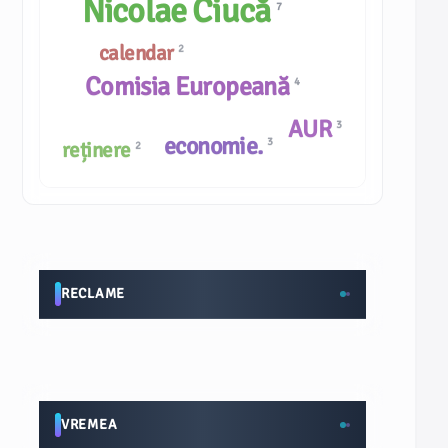
Nicolae Ciucă
7
calendar
2
Comisia Europeană
4
AUR
3
economie.
3
reținere
2
RECLAME
VREMEA