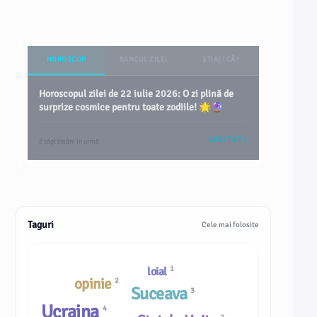
HOROSCOP
BANCUL ZILEI
ȘTIAȚI CĂ?
Horoscopul zilei de 22 iulie 2026: O zi plină de
surprize cosmice pentru toate zodiile! 🌟🔮
VEZI TOT
2 săptămâni în urmă
Taguri
Cele mai folosite
1
loial
opinie
2
Suceava
3
Ucraina
4