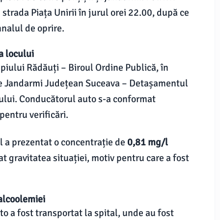
 strada Piața Unirii în jurul orei 22.00, după ce
nalul de oprire.
a locului
ipiului Rădăuți – Biroul Ordine Publică, în
 de Jandarmi Județean Suceava – Detașamentul
ciului. Conducătorul auto s-a conformat
entru verificări.
ul a prezentat o concentrație de
0,81 mg/l
t gravitatea situației, motiv pentru care a fost
 alcoolemiei
 a fost transportat la spital, unde au fost