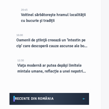
existente, spune CEO-ul
20:45
Voitinel sărbătorește hramul localității
cu bucurie și tradiții
16:00
Oamenii de ştiinţă creează un 'intestin pe
cip' care descoperă cauze ascunse ale bolii
inflamatorii intestinale
12:30
Viața modernă ar putea depăși limitele
mintale umane, reflecție a unei nepotriviri
evoluționiste
RECENTE DIN ROMÂNIA