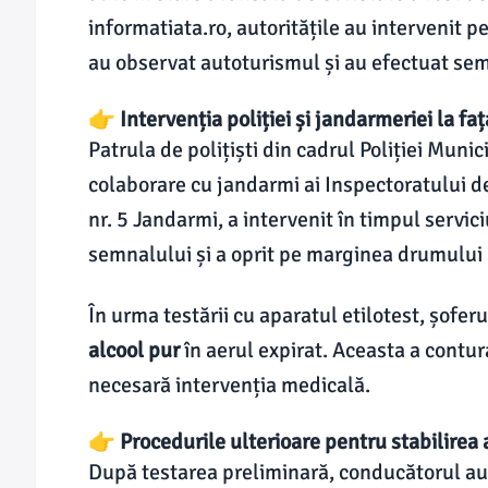
informatiata.ro, autoritățile au intervenit pe
au observat autoturismul și au efectuat sem
👉 Intervenția poliției și jandarmeriei la faț
Patrula de polițiști din cadrul Poliției Munic
colaborare cu jandarmi ai Inspectoratului
nr. 5 Jandarmi, a intervenit în timpul servi
semnalului și a oprit pe marginea drumului p
În urma testării cu aparatul etilotest, șofer
alcool pur
în aerul expirat. Aceasta a contura
necesară intervenția medicală.
👉 Procedurile ulterioare pentru stabilirea
După testarea preliminară, conducătorul auto