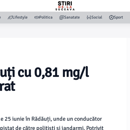
e
Lifestyle
Politica
Sanatate
Social
Sport
uți cu 0,81 mg/l
rat
i de 25 iunie în Rădăuți, unde un conducător
istat de către polițiști și jandarmi. Potrivit