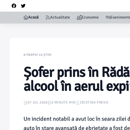
Acasă
Actualitate
Economie
Eveniment
ÎNAPOI LA ȘTIRI
Șofer prins în Rădă
alcool în aerul expi
07 JUL 2026
2 MINUTE MIN
CRISTINA PREDA
Un incident notabil a avut loc în seara zile
auto în stare avansată de ebrietate a fost dep