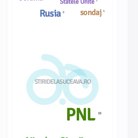
Statele Unite
2
Rusia
sondaj
4
6
STIRIDELASUCEAVA.RO
PNL
19