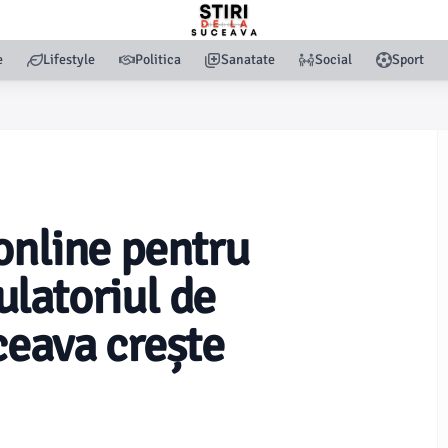
e
Lifestyle
Politica
Sanatate
Social
Sport
online pentru
latoriul de
ceava crește