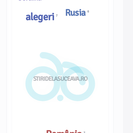
Rusia
6
alegeri
7
STIRIDELASUCEAVA.RO
7