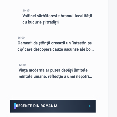
existente, spune CEO-ul
20:45
Voitinel sărbătorește hramul localității
cu bucurie și tradiții
16:00
Oamenii de ştiinţă creează un 'intestin pe
cip' care descoperă cauze ascunse ale bolii
inflamatorii intestinale
12:30
Viața modernă ar putea depăși limitele
mintale umane, reflecție a unei nepotriviri
evoluționiste
RECENTE DIN ROMÂNIA