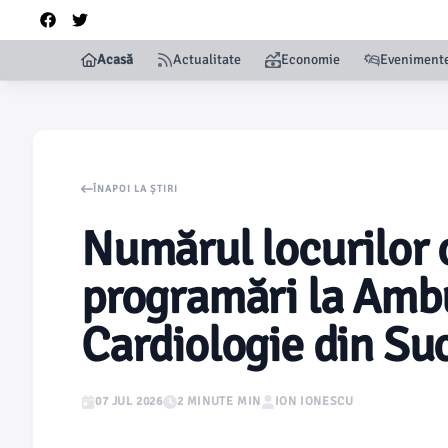
Acasă
Actualitate
Economie
Eveniment
ÎNAPOI LA ȘTIRI
Numărul locurilor 
programări la Ambu
Cardiologie din Su
07 JUL 2026
2 MINUTE MIN
ION IONESCU