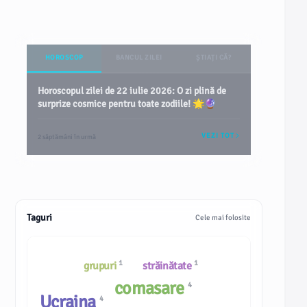
HOROSCOP
BANCUL ZILEI
ȘTIAȚI CĂ?
Horoscopul zilei de 22 iulie 2026: O zi plină de
surprize cosmice pentru toate zodiile! 🌟🔮
VEZI TOT
2 săptămâni în urmă
Taguri
Cele mai folosite
1
1
grupuri
străinătate
comasare
4
Ucraina
4