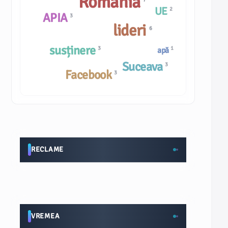
România
UE
2
APIA
3
lideri
6
susținere
3
1
apă
Suceava
3
Facebook
3
RECLAME
VREMEA