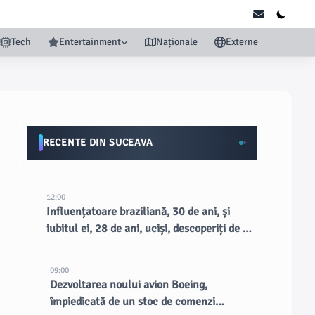
Tech
Entertainment
Naționale
Externe
RECENTE DIN SUCEAVA
12:00
Influențatoare braziliană, 30 de ani, și
iubitul ei, 28 de ani, uciși, descoperiți de un
fermier pe o margine de drum rural
09:00
Dezvoltarea noului avion Boeing,
împiedicată de un stoc de comenzi