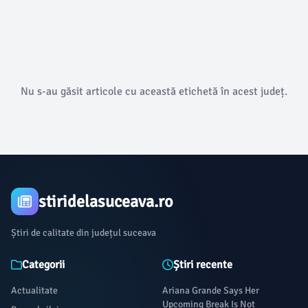
Nu s-au găsit articole cu această etichetă în acest județ.
stiridelasuceava.ro
Știri de calitate din județul suceava
Categorii
Știri recente
Actualitate
Ariana Grande Says Her
Upcoming Break Is Not