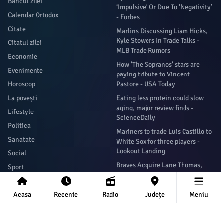
Bancul zilei
‘Impulsive’ Or Due To ‘Negativity’
Calendar Ortodox
- Forbes
Citate
Marlins Discussing Liam Hicks,
Kyle Stowers In Trade Talks -
Citatul zilei
MLB Trade Rumors
Economie
How 'The Sopranos' stars are
Evenimente
paying tribute to Vincent
Horoscop
Pastore - USA Today
La povești
Eating less protein could slow
aging, major review finds -
Lifestyle
ScienceDaily
Politica
Mariners to trade Luis Castillo to
Sanatate
White Sox for three players -
Lookout Landing
Social
Braves Acquire Lane Thomas,
Sport
Bailey Falter From Royals - MLB
Știați că
Trade Rumors
Acasa
Recente
Radio
Județe
Meniu
Tech
Newsletter