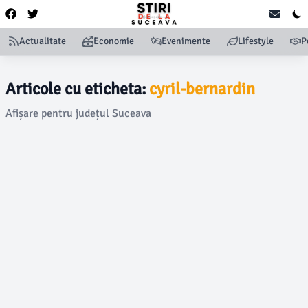
Actualitate
Economie
Evenimente
Lifestyle
P
Articole cu eticheta:
cyril-bernardin
Afișare pentru județul Suceava