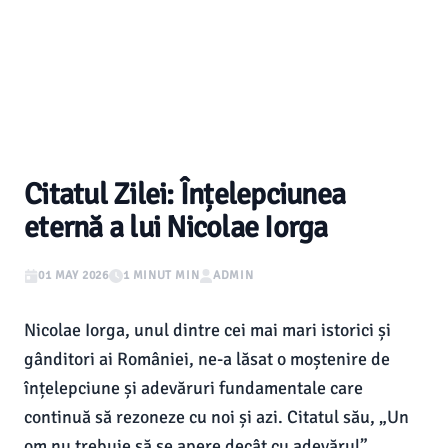
Citatul Zilei: Înțelepciunea
eternă a lui Nicolae Iorga
01 MAY 2026
1 MINUT MIN
ADMIN
Nicolae Iorga, unul dintre cei mai mari istorici și
gânditori ai României, ne-a lăsat o moștenire de
înțelepciune și adevăruri fundamentale care
continuă să rezoneze cu noi și azi. Citatul său, „Un
om nu trebuie să se apere decât cu adevărul”,