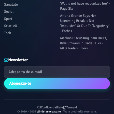
‘Would not have recognized her’ -
Sanatate
Page Six
Social
Ariana Grande Says Her
Sport
Upcoming Break Is Not
Știați că
‘Impulsive’ Or Due To ‘Negativity’
- Forbes
Tech
Marlins Discussing Liam Hicks,
Kyle Stowers In Trade Talks -
MLB Trade Rumors
Newsletter
Abonează-te
Confidențialitate
Termeni
© 2019 – 2026
stiridelasuceava.ro
. Toate drepturile rezervate.