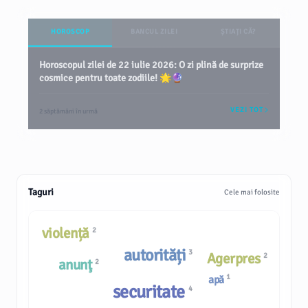
HOROSCOP
BANCUL ZILEI
ȘTIAȚI CĂ?
Horoscopul zilei de 22 iulie 2026: O zi plină de surprize
cosmice pentru toate zodiile! 🌟🔮
VEZI TOT
2 săptămâni în urmă
Taguri
Cele mai folosite
violență
2
autorități
3
Agerpres
2
anunţ
2
1
apă
securitate
4