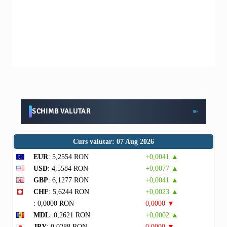
SCHIMB VALUTAR
Curs valutar: 07 Aug 2026
EUR
: 5,2554 RON
+0,0041 ▲
USD
: 4,5584 RON
+0,0077 ▲
GBP
: 6,1277 RON
+0,0041 ▲
CHF
: 5,6244 RON
+0,0023 ▲
: 0,0000 RON
0,0000 ▼
MDL
: 0,2621 RON
+0,0002 ▲
JPY
: 0,0288 RON
0,0000 ▼