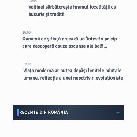
20:45
Voitinel sărbătorește hramul localității cu
bucurie și tradiții
16:00
Oamenii de ştiinţă creează un 'intestin pe cip'
care descoperă cauze ascunse ale bolii
inflamatorii intestinale
12:30
Viața modernă ar putea depăși limitele mintale
umane, reflecție a unei nepotriviri evoluționiste
RECENTE DIN ROMÂNIA