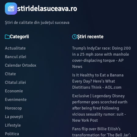
stiridelasuceava.ro
Știri de calitate din județul suceava
Categorii
Știri recente
Actualitate
Trump’s IndyCar race: Doing 200
in a 25 mph zone with manhole
Bancul zilei
cover-displacing torque - AP
Calendar Ortodox
News
Citate
Is It Healthy to Eat a Banana
Every Day? Here's What
Citatul zilei
Dietitians Think - AOL.com
Economie
Exclusive | Legendary Disney
Evenimente
performer goes scorched earth
Horoscop
after being fired following
vicious sexuality rumor: suit -
La povești
New York Post
Lifestyle
Fans flip over Billie Eilish’s
Politica
transformation for ‘The Bell Jar’: