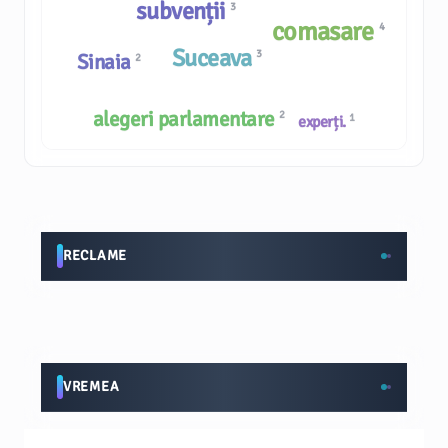
subvenții
3
comasare
4
Suceava
3
Sinaia
2
alegeri parlamentare
2
1
experți.
RECLAME
VREMEA