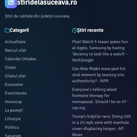
stiridelasuceava.ro
Știri de calitate din județul suceava
Categorii
Știri recente
Actualitate
Pixel Watch 5 teaser pokes fun
at Apple, Samsung by having
Bancul zilei
‘decency to look like a watch’ -
Calendar Ortodox
9to5Google
Citate
Can Role Model move past his
viral moment by leaning into
Citatul zilei
authenticity? - NPR
Economie
Everyone's talking about
Evenimente
hormone therapy for
Horoscop
menopause. Should I be on it? -
npr.org
La povești
Trump’s IndyCar race: Doing 200
Lifestyle
in a 25 mph zone with manhole
Politica
cover-displacing torque - AP
News
Sanatate