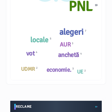
PNL
19
alegeri
7
locale
5
AUR
3
vot
4
anchetă
4
UDMR
economie.
2
3
UE
2
RECLAME