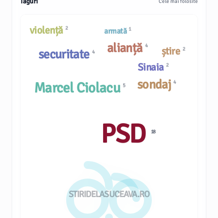
Taguri
Cele mai folosite
violență
2
1
armată
alianță
4
știre
2
securitate
4
Sinaia
2
sondaj
4
Marcel Ciolacu
5
PSD
18
STIRIDELASUCEAVA.RO