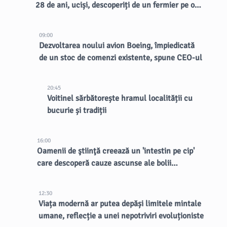
28 de ani, uciși, descoperiți de un fermier pe o
margine de drum rural
09:00
Dezvoltarea noului avion Boeing, împiedicată
de un stoc de comenzi existente, spune CEO-ul
20:45
Voitinel sărbătorește hramul localității cu
bucurie și tradiții
16:00
Oamenii de ştiinţă creează un 'intestin pe cip'
care descoperă cauze ascunse ale bolii
inflamatorii intestinale
12:30
Viața modernă ar putea depăși limitele mintale
umane, reflecție a unei nepotriviri evoluționiste