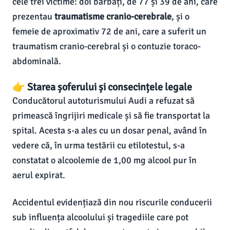
cele trei victime: doi bărbați, de 77 și 39 de ani, care
prezentau
traumatisme cranio-cerebrale
, și o
femeie de aproximativ 72 de ani, care a suferit un
traumatism cranio-cerebral și o contuzie toraco-
abdominală.
👉 Starea șoferului și consecințele legale
Conducătorul autoturismului Audi a refuzat să
primească îngrijiri medicale și să fie transportat la
spital. Acesta s-a ales cu un dosar penal, având în
vedere că, în urma testării cu etilotestul, s-a
constatat o alcoolemie de 1,00 mg alcool pur în
aerul expirat.
Accidentul evidențiază din nou riscurile conducerii
sub influența alcoolului și tragediile care pot