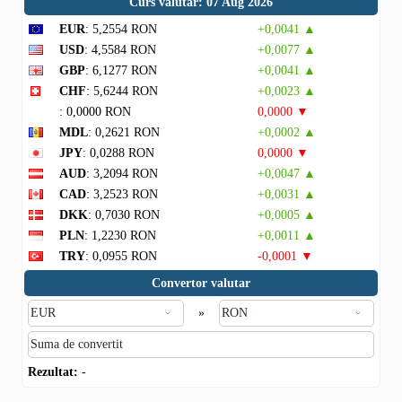
Curs valutar: 07 Aug 2026
EUR
: 5,2554 RON
+0,0041 ▲
USD
: 4,5584 RON
+0,0077 ▲
GBP
: 6,1277 RON
+0,0041 ▲
CHF
: 5,6244 RON
+0,0023 ▲
: 0,0000 RON
0,0000 ▼
MDL
: 0,2621 RON
+0,0002 ▲
JPY
: 0,0288 RON
0,0000 ▼
AUD
: 3,2094 RON
+0,0047 ▲
CAD
: 3,2523 RON
+0,0031 ▲
DKK
: 0,7030 RON
+0,0005 ▲
PLN
: 1,2230 RON
+0,0011 ▲
TRY
: 0,0955 RON
-0,0001 ▼
Convertor valutar
»
Rezultat:
-