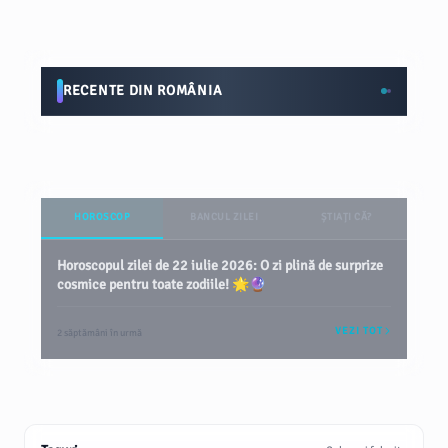
RECENTE DIN ROMÂNIA
HOROSCOP
BANCUL ZILEI
ȘTIAȚI CĂ?
Horoscopul zilei de 22 iulie 2026: O zi plină de surprize
cosmice pentru toate zodiile! 🌟🔮
VEZI TOT
2 săptămâni în urmă