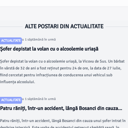
ALTE POSTARI DIN ACTUALITATE
Articol postat cu 1 săptămână în urmă
ACTUALITATE
Șofer depistat la volan cu o alcoolemie uriașă
Șofer depistat la volan cu o alcoolemie uriașă, la Vicovu de Sus. Un bărbat
în vârstă de 32 de ani a fost reținut pentru 24 de ore, la data de 27 iulie,
fiind cercetat pentru infracțiunea de conducerea unui vehicul sub
influența alcoolului.
Articol postat cu 1 săptămână în urmă
ACTUALITATE
Patru răniți, într-un accident, lângă Bosanci din cauza
unui șofer intrat în depășire interzisă
Patru răniți, într-un accident, lângă Bosanci din cauza unui șofer intrat în
depășire interzisă. Este vorba de accidentul petrecut sâmbătă seară, în