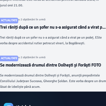
jurul orei 21.00.
Articol postat cu 2 săptămâni în urmă
ACTUALITATE
Trei răniți după ce un șofer nu s-a asigurat când a virat pe
un podeț FOTO
Trei răniți după ce un șofer nu s-a asigurat când a virat pe un podeț. ESte
vorba despre accidentul rutier petrecut vineri, la Bogdănești.
Articol postat cu 2 săptămâni în urmă
ACTUALITATE
Se modernizează drumul dintre Dolhești și Forăști FOTO
Se modernizează drumul dintre Dolhești și Forăști, anunță președintele
Consiliului Județean Suceava, Gheorghe Șoldan. Este vorba despre un drum
lăsat de izbeliște până acum.