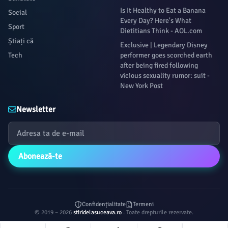
Is It Healthy to Eat a Banana
Social
Every Day? Here's What
Sport
Dietitians Think - AOL.com
Știați că
Exclusive | Legendary Disney
Tech
performer goes scorched earth
after being fired following
vicious sexuality rumor: suit -
New York Post
Newsletter
Abonează-te
Confidențialitate
Termeni
© 2019 – 2026
stiridelasuceava.ro
. Toate drepturile rezervate.