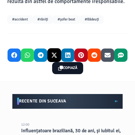
rezulta din astfel de comportamente iresponsabile.
#accident
#răniți
#șofer beat
#Bădeuți
COPIAZĂ
RECENTE DIN SUCEAVA
12:00
Influențatoare braziliană, 30 de ani, și iubitul ei,