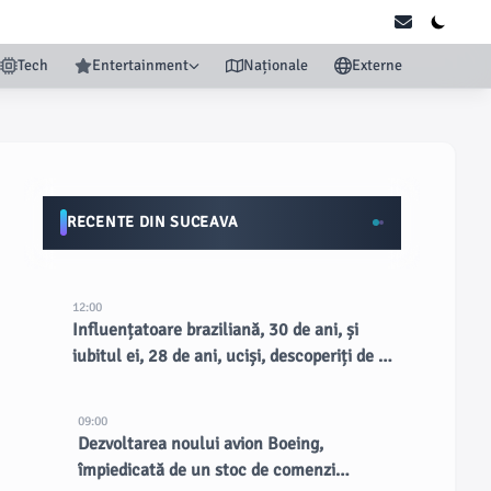
Tech
Entertainment
Naționale
Externe
RECENTE DIN SUCEAVA
12:00
Influențatoare braziliană, 30 de ani, și
iubitul ei, 28 de ani, uciși, descoperiți de un
fermier pe o margine de drum rural
09:00
Dezvoltarea noului avion Boeing,
împiedicată de un stoc de comenzi