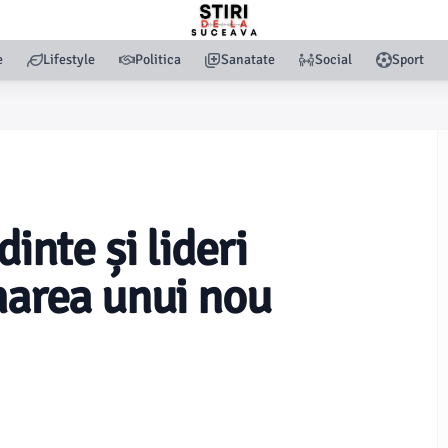
e
Lifestyle
Politica
Sanatate
Social
Sport
dinte și lideri
marea unui nou