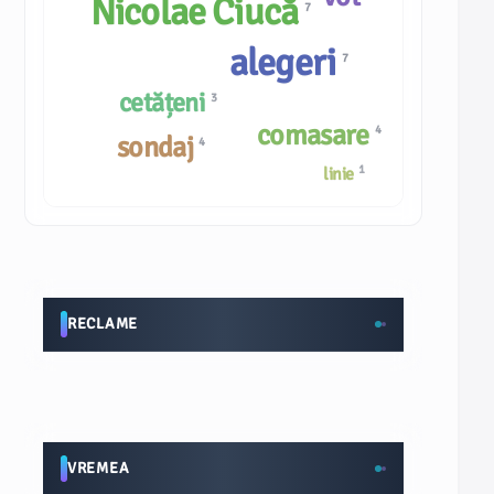
Nicolae Ciucă
7
alegeri
7
cetățeni
3
comasare
4
sondaj
4
1
linie
RECLAME
VREMEA