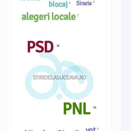
Sinaia
blocaj
2
4
alegeri locale
7
PSD
18
STIRIDELASUCEAVA.RO
PNL
19
vot
4