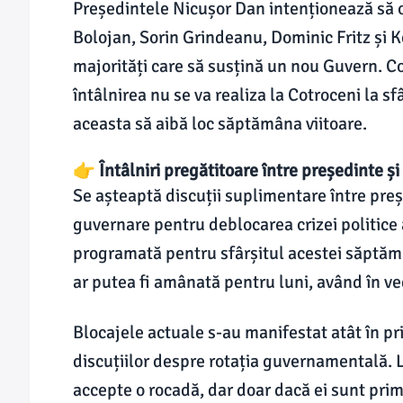
Președintele Nicușor Dan intenționează să o
Bolojan, Sorin Grindeanu, Dominic Fritz și 
majorități care să susțină un nou Guvern. Co
întâlnirea nu se va realiza la Cotroceni la sf
aceasta să aibă loc săptămâna viitoare.
👉 Întâlniri pregătitoare între președinte și l
Se așteaptă discuții suplimentare între preșe
guvernare pentru deblocarea crizei politice ac
programată pentru sfârșitul acestei săptămâ
ar putea fi amânată pentru luni, având în ve
Blocajele actuale s-au manifestat atât în pri
discuțiilor despre rotația guvernamentală. L
accepte o rocadă, dar doar dacă ei sunt primii