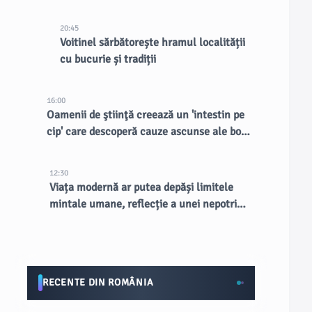
existente, spune CEO-ul
20:45
Voitinel sărbătorește hramul localității
cu bucurie și tradiții
16:00
Oamenii de ştiinţă creează un 'intestin pe
cip' care descoperă cauze ascunse ale bolii
inflamatorii intestinale
12:30
Viața modernă ar putea depăși limitele
mintale umane, reflecție a unei nepotriviri
evoluționiste
RECENTE DIN ROMÂNIA