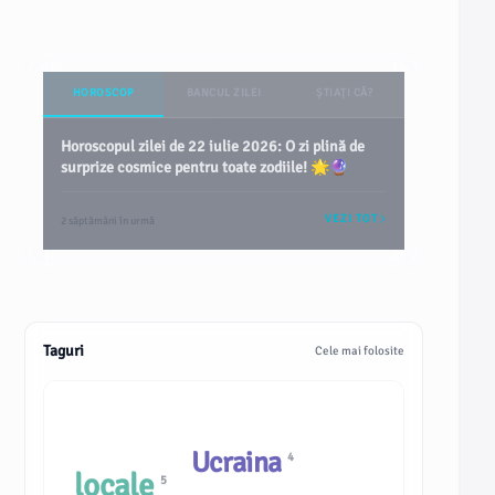
HOROSCOP
BANCUL ZILEI
ȘTIAȚI CĂ?
Horoscopul zilei de 22 iulie 2026: O zi plină de
surprize cosmice pentru toate zodiile! 🌟🔮
VEZI TOT
2 săptămâni în urmă
Taguri
Cele mai folosite
Ucraina
4
locale
5