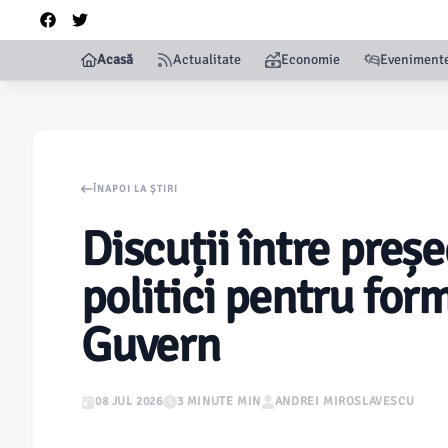
Acasă
Actualitate
Economie
Eveniment
ÎNAPOI LA ȘTIRI
Discuții între preșe
politici pentru for
Guvern
08 JUL 2026
3 MINUTE MIN
ANDREI MIROSLAVESCU