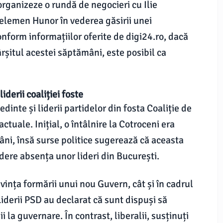
rganizeze o rundă de negocieri cu Ilie
Kelemen Hunor în vederea găsirii unei
nform informațiilor oferite de digi24.ro, dacă
ârșitul acestei săptămâni, este posibil ca
iderii coaliției foste
dinte și liderii partidelor din fosta Coaliție de
tuale. Inițial, o întâlnire la Cotroceni era
ni, însă surse politice sugerează că aceasta
dere absența unor lideri din București.
vința formării unui nou Guvern, cât și în cadrul
iderii PSD au declarat că sunt dispuși să
 la guvernare. În contrast, liberalii, susținuți