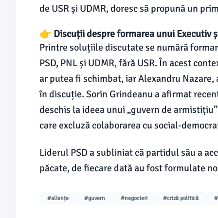
de USR și UDMR, doresc să propună un prim
👉 Discuții despre formarea unui Executiv ș
Printre soluțiile discutate se numără forma
PSD, PNL și UDMR, fără USR. În acest contex
ar putea fi schimbat, iar Alexandru Nazare, 
în discuție. Sorin Grindeanu a afirmat recent
deschis la ideea unui „guvern de armistițiu”,
care excluză colaborarea cu social-democraț
Liderul PSD a subliniat că partidul său a ac
păcate, de fiecare dată au fost formulate noi 
#alianțe
#guvern
#negocieri
#criză politică
#