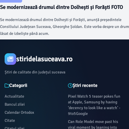
Se modernizează drumul dintre Dolhești și Forăști FOTO
Se modernizează drumul dintre Dolhești și Forăști, anunță președintele
Consiliului Județean Suceava, Gheorghe Șoldan. Este vorba despre un drum
lăsat de izbeliște până acum.
stiridelasuceava.ro
Știri de calitate din județul suceava
Categorii
Știri recente
Actualitate
Pixel Watch 5 teaser pokes fun
at Apple, Samsung by having
Bancul zilei
‘decency to look like a watch’ -
Calendar Ortodox
9to5Google
Citate
Can Role Model move past his
viral moment by leaning into
Citatul zilei