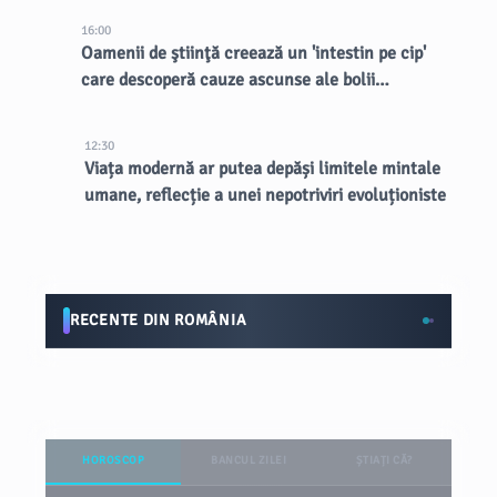
16:00
Oamenii de ştiinţă creează un 'intestin pe cip'
care descoperă cauze ascunse ale bolii
inflamatorii intestinale
12:30
Viața modernă ar putea depăși limitele mintale
umane, reflecție a unei nepotriviri evoluționiste
RECENTE DIN ROMÂNIA
HOROSCOP
BANCUL ZILEI
ȘTIAȚI CĂ?