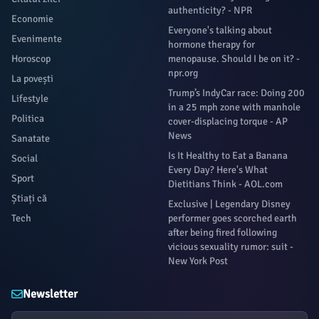
authenticity? - NPR
Economie
Everyone's talking about
Evenimente
hormone therapy for
Horoscop
menopause. Should I be on it? -
npr.org
La povești
Trump’s IndyCar race: Doing 200
Lifestyle
in a 25 mph zone with manhole
Politica
cover-displacing torque - AP
News
Sanatate
Is It Healthy to Eat a Banana
Social
Every Day? Here's What
Sport
Dietitians Think - AOL.com
Știați că
Exclusive | Legendary Disney
Tech
performer goes scorched earth
after being fired following
vicious sexuality rumor: suit -
New York Post
Newsletter