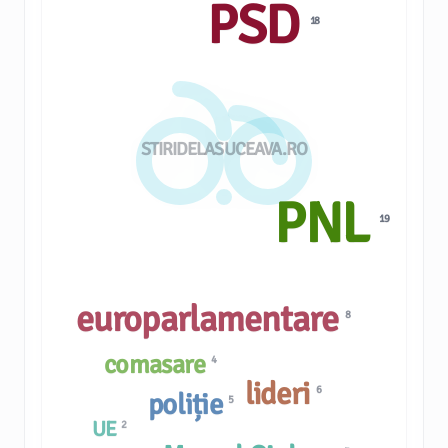
PSD
18
STIRIDELASUCEAVA.RO
PNL
19
europarlamentare
8
comasare
4
lideri
6
poliție
5
UE
2