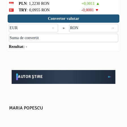
PLN
: 1,2230 RON
+0,0011 ▲
TRY
: 0,0955 RON
-0,0001 ▼
Convertor valutar
»
Rezultat:
-
AUTOR ȘTIRE
MARIA POPESCU