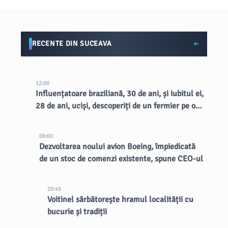
RECENTE DIN SUCEAVA
12:00
Influențatoare braziliană, 30 de ani, și iubitul ei,
28 de ani, uciși, descoperiți de un fermier pe o
margine de drum rural
09:00
Dezvoltarea noului avion Boeing, împiedicată
de un stoc de comenzi existente, spune CEO-ul
20:45
Voitinel sărbătorește hramul localității cu
bucurie și tradiții