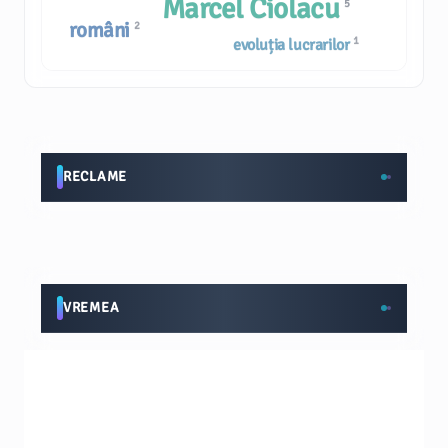
Marcel Ciolacu
5
români
2
1
evoluția lucrarilor
RECLAME
VREMEA