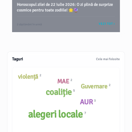
Horoscopul zilei de 22 iulie 2026: O zi plină de surprize
cosmice pentru toate zodiile! 🌟🔮
VEZI TOT
2 săptămâni în urmă
Taguri
Cele mai folosite
violență
2
MAE
2
Guvernare
2
coaliție
5
AUR
3
alegeri locale
7