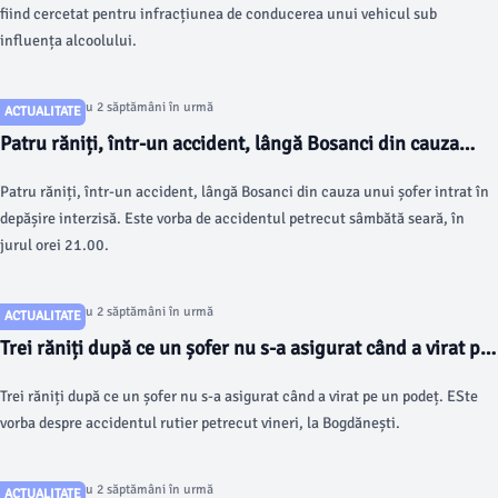
fiind cercetat pentru infracțiunea de conducerea unui vehicul sub
influența alcoolului.
Articol postat cu 2 săptămâni în urmă
ACTUALITATE
Patru răniți, într-un accident, lângă Bosanci din cauza
unui șofer intrat în depășire interzisă
Patru răniți, într-un accident, lângă Bosanci din cauza unui șofer intrat în
depășire interzisă. Este vorba de accidentul petrecut sâmbătă seară, în
jurul orei 21.00.
Articol postat cu 2 săptămâni în urmă
ACTUALITATE
Trei răniți după ce un șofer nu s-a asigurat când a virat pe
un podeț FOTO
Trei răniți după ce un șofer nu s-a asigurat când a virat pe un podeț. ESte
vorba despre accidentul rutier petrecut vineri, la Bogdănești.
Articol postat cu 2 săptămâni în urmă
ACTUALITATE